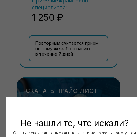
Прием межрайонного
специалиста:
1 250 ₽
Повторным считается прием
по тому же заболеванию
в течение 7 дней
СКАЧАТЬ ПРАЙС-ЛИСТ
СО ВСЕМИ УСЛУГАМИ
Скачать
Не нашли то, что искали?
Оставьте свои контактные данные, и наши менеджеры помогут вам