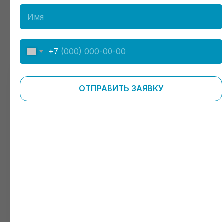
+7
ЗАПИШИТЕСЬ НА
ПРИЕМ К СПЕЦИАЛИСТУ
ОТПРАВИТЬ ЗАЯВКУ
Сотрудники клиники —
высококвалифицированные специалисты,
обладатели врачебных категорий
с многолетним стажем работы
Проконсультироваться перед приемом